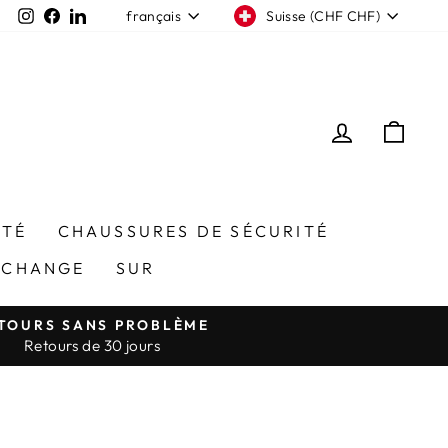
Devise
Langue
Instagram
Facebook
LinkedIn
Suisse (CHF CHF)
français
SE CONN
PAN
ITÉ
CHAUSSURES DE SÉCURITÉ
ÉCHANGE
SUR
TOURS SANS PROBLÈME
Retours de 30 jours