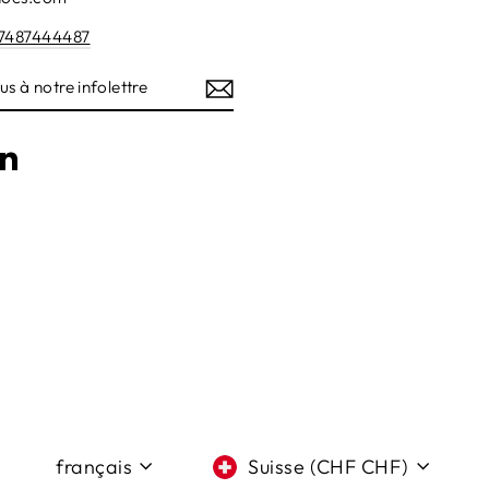
7487444487
Z-
TRE
am
cebook
LinkedIn
Langue
Devise
français
Suisse (CHF CHF)