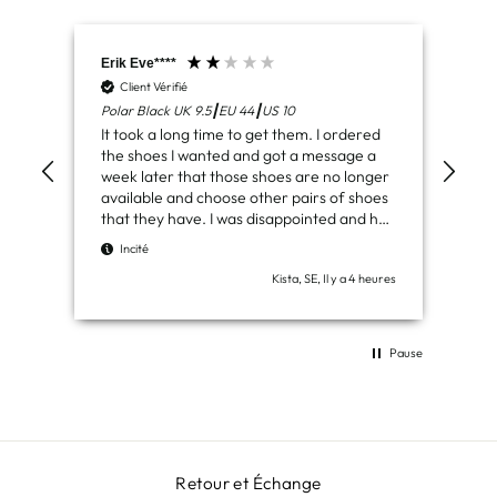
Erik Eve****
Sha
Client Vérifié
C
Polar Black UK 9.5┃EU 44┃US 10
Ura
It took a long time to get them. I ordered
Goo
the shoes I wanted and got a message a
week later that those shoes are no longer
available and choose other pairs of shoes
I
that they have. I was disappointed and had
to wait even longer. If you had the
Incité
opportunity to get some money back for
Kista, SE, Il y a 4 heures
the misconception, I would have had a
better experience but finally got them but
am not satisfied with the purchase. I didn't
get what I wanted or an opportunity to get
Pause
my money back.
Retour et Échange