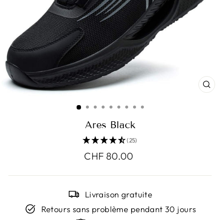
FE
(E
Ares Black
(25)
Prix
CHF 80.00
régulier
Livraison gratuite
Retours sans problème pendant 30 jours