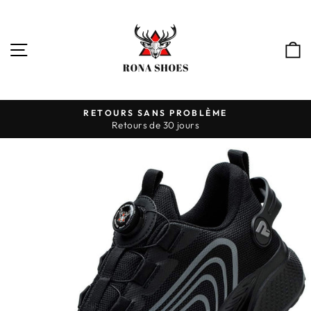
Passer
au
contenu
NAVIGATION
RETOURS SANS PROBLÈME
Retours de 30 jours
Diaporama
Pause