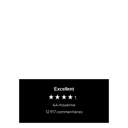
ARES BLACK
(25)
CHF 80.00
Excellent
4,4
moyenne
12 917
commentaires