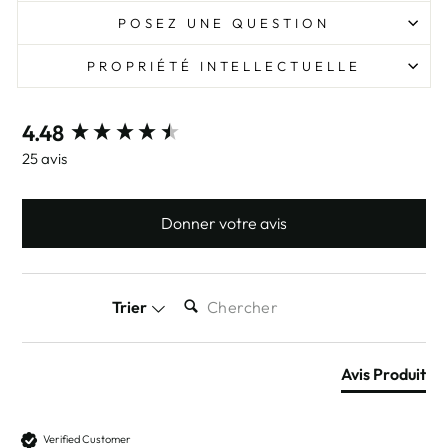
POSEZ UNE QUESTION
PROPRIÉTÉ INTELLECTUELLE
New content loaded
4.48
25 avis
Donner votre avis
CHERCHER:
Trier
Avis Produit
Verified Customer