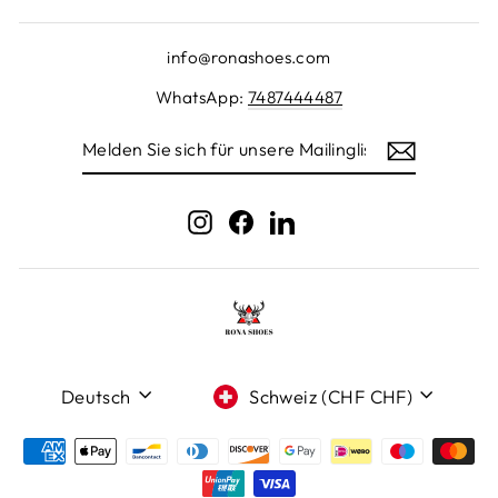
info@ronashoes.com
WhatsApp:
7487444487
MELDEN
SIE
SICH
FÜR
UNSERE
Instagram
Facebook
LinkedIn
MAILINGLISTE
AN
Sprache
Währung
Deutsch
Schweiz (CHF CHF)