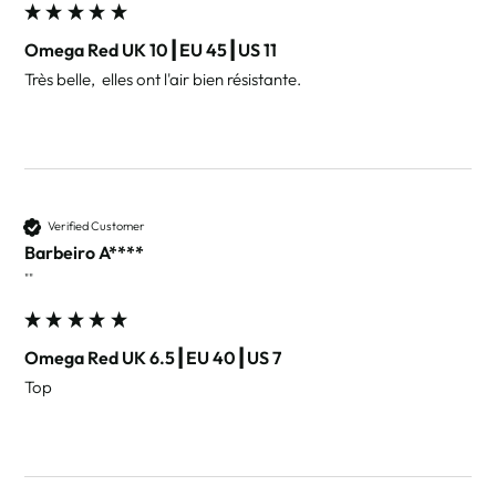
Omega Red UK 10┃EU 45┃US 11
Très belle,  elles ont l'air bien résistante. 
Verified Customer
Barbeiro A****
""
Omega Red UK 6.5┃EU 40┃US 7
Top 