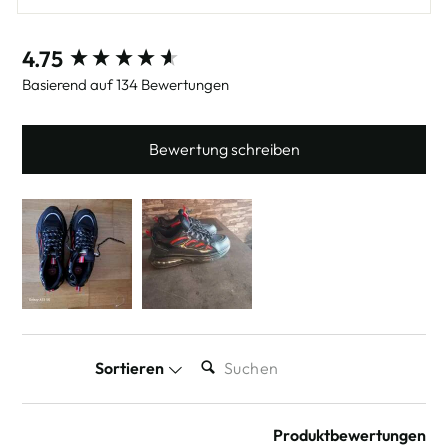
New content loaded
4.75
Basierend auf 134 Bewertungen
Bewertung schreiben
SUCHEN:
Sortieren
Produktbewertungen