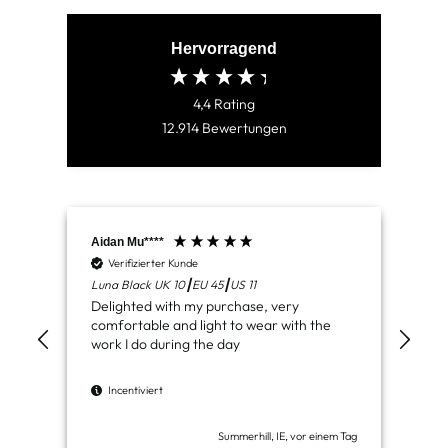
Hervorragend
4,4
Rating
12.914
Bewertungen
Aidan Mu****
Jam
Verifizierter Kunde
V
Luna Black UK 10┃EU 45┃US 11
Ven
Delighted with my purchase, very
Jus
comfortable and light to wear with the
del
work I do during the day
I
Incentiviert
Summerhill, IE, vor einem Tag