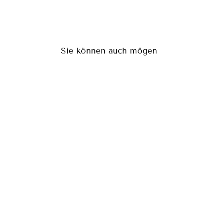
Sie können auch mögen
OMEGA RED
(134)
CHF 80.00