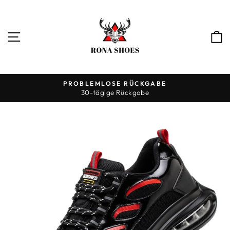
Direkt
zum
Inhalt
SEITENNAVIGATION
PROBLEMLOSE RÜCKGABE
30-tägige Rückgabe
Pause
Diashow