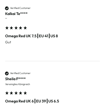
Verified Customer
Kalkai Te****
""
Omega Red UK 7.5┃EU 41┃US 8
Gut
Verified Customer
Sheila F****
Vereinigtes Königreich
Omega Red UK 6┃EU 39┃US 6.5