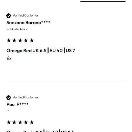
Verified Customer
Snezana Barano****
Baldoyle, Irland
Omega Red UK 6.5┃EU 40┃US 7
👍 
Verified Customer
Paul F****
""