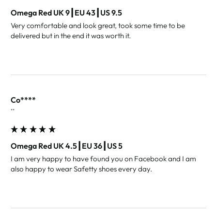
Omega Red UK 9┃EU 43┃US 9.5
Very comfortable and look great, took some time to be 
delivered but in the end it was worth it.
Co****
""
Omega Red UK 4.5┃EU 36┃US 5
I am very happy to have found you on Facebook and I am 
also happy to wear Safetty shoes every day.