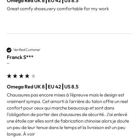
Omega Red UK 8┃EU 42┃US 8.5
Great comfy shoes,very comfortable for my work
Verified Customer
Franck S***
""
Omega Red UK 8┃EU 42┃US 8.5
Chaussures pas encore mises à l'épreuve mais le design est 
vraiment sympa. Cet amorti à l'arrière du talon offre un reel 
confort pour ceux qui marche beaucoup et sont dans 
l’obligation de porter des chaussures de sécurité. J’ai enlevé 
une étoile car elles sont de fabrication chinoise alors je doute 
un peu de leur tenue dans le temps et la livraison est un peu 
longue. À voir