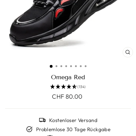
SC
ES
Omega Red
(134)
Normaler
CHF 80.00
Preis
Kostenloser Versand
Problemlose 30 Tage Rückgabe