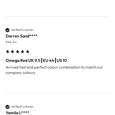
Verified Customer
Darren Sand****
Iluka, AU
Omega Red UK 9.5┃EU 44┃US 10
Arrived fast and perfect colour combination to match our 
company colours.
Verified Customer
Yamila L****