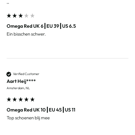
""
Omega Red UK 6┃EU 39┃US 6.5
Ein bisschen schwer.
Verified Customer
Aart Heij****
Amsterdam, NL
Omega Red UK 10┃EU 45┃US 11
Top schoenen blij mee