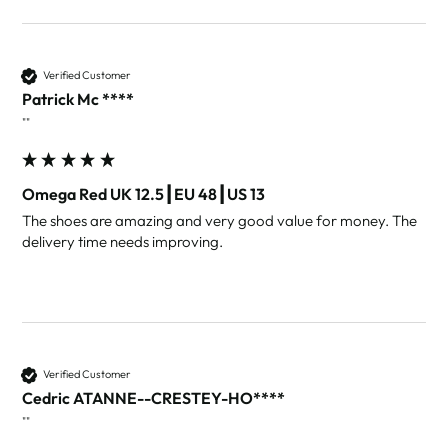
Verified Customer
Patrick Mc ****
""
Omega Red UK 12.5┃EU 48┃US 13
The shoes are amazing and very good value for money. The 
delivery time needs improving. 
Verified Customer
Cedric ATANNE--CRESTEY-HO****
""