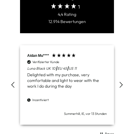
4,4
Rating
12.914
Bewertungen
Aidan Mu****
Jam
Verifizierter Kunde
V
Luna Black UK 10┃EU 45┃US 11
Ven
Delighted with my purchase, very
Jus
comfortable and light to wear with the
del
work I do during the day
I
Incentiviert
Summerhill, IE, vor 13 Stunden
Pause