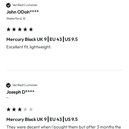
Verified Customer
John ODoh****
Waterford, IE
Mercury Black UK 9┃EU 43┃US 9.5
Excellent fit, lightweight. 
Verified Customer
Joseph D****
""
Mercury Black UK 9┃EU 43┃US 9.5
They were decent when I bought them but after 3 months the 