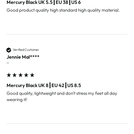
Mercury Black UK 5.5┃EU 38┃US 6
Good product quality high standard high quality material.
Verified Customer
Jennie Mal****
""
Mercury Black UK 8┃EU 42┃US 8.5
Good quality, lightweight and don't stress my feet all day 
wearing it! 