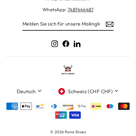
WhatsApp:
7487444487
MELDEN
SIE
SICH
FÜR
UNSERE
Instagram
Facebook
LinkedIn
MAILINGLISTE
AN
Sprache
Währung
Deutsch
Schweiz (CHF CHF)
© 2026 Rona Shoes