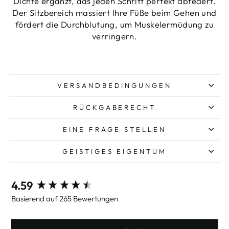
Dichte ergänzt, das jeden Schritt perfekt abfedert.
Der Sitzbereich massiert Ihre Füße beim Gehen und
fördert die Durchblutung, um Muskelermüdung zu
verringern.
VERSANDBEDINGUNGEN
RÜCKGABERECHT
EINE FRAGE STELLEN
GEISTIGES EIGENTUM
New content loaded
4.59
Basierend auf 265 Bewertungen