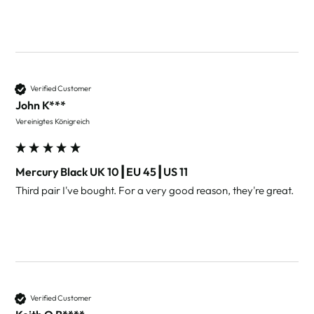
Verified Customer
John K***
Vereinigtes Königreich
Mercury Black UK 10┃EU 45┃US 11
Third pair I've bought. For a very good reason, they're great.

Verified Customer