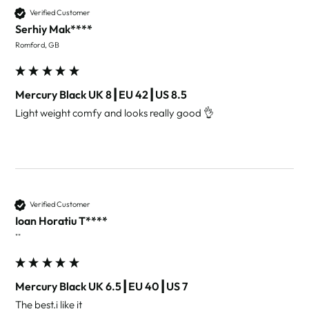
Verified Customer
Serhiy Mak****
Romford, GB
Mercury Black UK 8┃EU 42┃US 8.5
Light weight comfy and looks really good 👌 
Verified Customer
Ioan Horatiu T****
""
Mercury Black UK 6.5┃EU 40┃US 7
The best.i like it