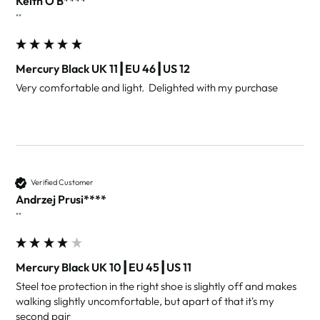
Keith O B****
""
Mercury Black UK 11┃EU 46┃US 12
Very comfortable and light.  Delighted with my purchase 
Verified Customer
Andrzej Prusi****
""
Mercury Black UK 10┃EU 45┃US 11
Steel toe protection in the right shoe is slightly off and makes 
walking slightly uncomfortable, but apart of that it's my 
second pair 