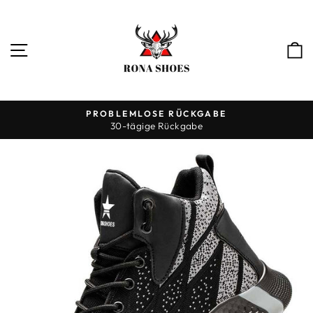
Direkt
zum
Inhalt
SEITENNAVIGATION
PROBLEMLOSE RÜCKGABE
30-tägige Rückgabe
Pause
Diashow