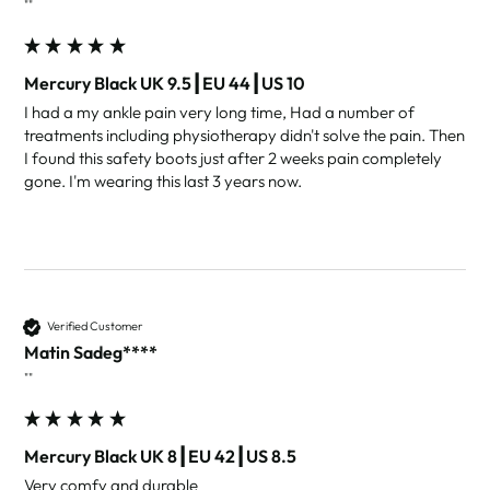
""
Mercury Black UK 9.5┃EU 44┃US 10
I had a my ankle pain very long time, Had a number of 
treatments including physiotherapy didn't solve the pain. Then 
I found this safety boots just after 2 weeks pain completely 
gone. I'm wearing this last 3 years now.
Verified Customer
Matin Sadeg****
""
Mercury Black UK 8┃EU 42┃US 8.5
Very comfy and durable 