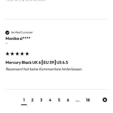
Verified Customer
Monika si****
""
Mercury Black UK 6┃EU 39┃US 6.5
Rezensent hat keine Kommentare hinterlassen.
1
2
3
4
5
6
...
18