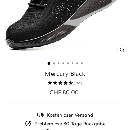
SC
ES
Mercury Black
(265)
Normaler
CHF 80.00
Preis
Kostenloser Versand
Problemlose 30 Tage Rückgabe