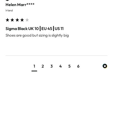
Helen Marr****
Irland
Sigma Black UK 10┃EU 45┃US 11
Shoes are good but sizing is slightly big
1
2
3
4
5
6