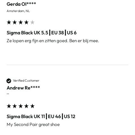
Gerda Ol****
Amsterdam, NL
Sigma Black UK 5.5┃EU 38┃US 6
Ze lopen erg fijn en zitten goed. Ben er blij mee.
Verified Customer
Andrew Re****
""
Sigma Black UK 11┃EU 46┃US 12
My Second Pair great shoe