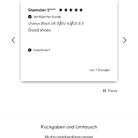
Shamsher S****
Kay
Verifizierter Kunde
V
Uranus Black UK 8┃EU 42┃US 8.5
Mer
Good shoes
Incentiviert
I
vor 7 Stunden
Pause
Rückgaben und Umtausch
Nutzungsbedingungen