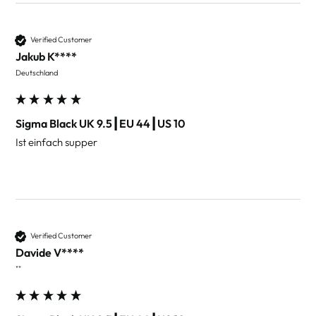
Verified Customer
Jakub K****
Deutschland
Sigma Black UK 9.5┃EU 44┃US 10
Ist einfach supper
Verified Customer
Davide V****
""