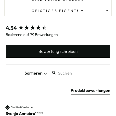
GEISTIGES EIGENTUM
New content loaded
4.54
Basierend auf 79 Bewertungen
Bewertung schreiben
SUCHEN:
Sortieren
Produktbewertungen
Verified Customer
Svenja Annabru****