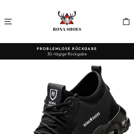
Direkt
zum
Inhalt
SEITENNAVIGATION
PROBLEMLOSE RÜCKGABE
30-tägige Rückgabe
Pause
Diashow