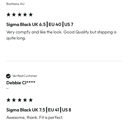
Bootawa, AU
Sigma Black UK 6.5┃EU 40┃US 7
Very compfy and like the look. Good Quality but shipping is 
quite long.
Verified Customer
Debbie Cl****
""
Sigma Black UK 7.5┃EU 41┃US 8
Awesome, thank. Fit is perfect.