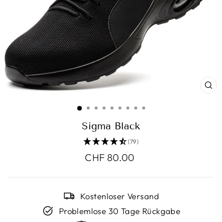
SC
ES
Sigma Black
(79)
Normaler
CHF 80.00
Preis
Kostenloser Versand
Problemlose 30 Tage Rückgabe