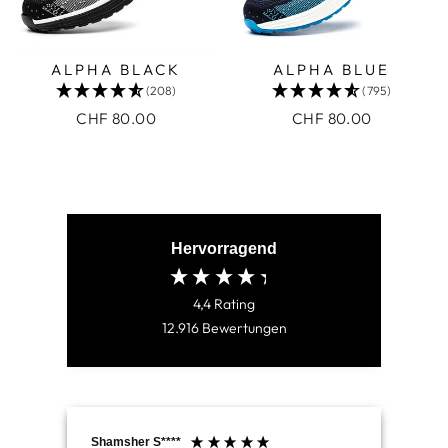
ALPHA BLACK
ALPHA BLUE
(208)
(795)
CHF 80.00
CHF 80.00
Hervorragend
4,4
Rating
12.916
Bewertungen
Shamsher S****
Kay