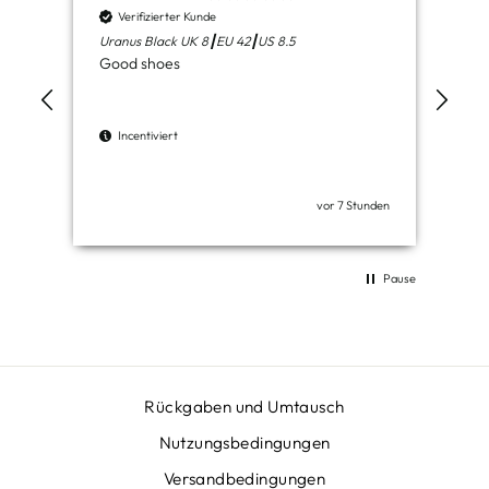
Verifizierter Kunde
V
Uranus Black UK 8┃EU 42┃US 8.5
Mer
Good shoes
Incentiviert
I
vor 7 Stunden
Pause
Rückgaben und Umtausch
Nutzungsbedingungen
Versandbedingungen