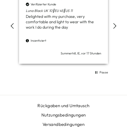
Verifizierter Kunde
V
Luna Black UK 10┃EU 45┃US 11
Ven
Delighted with my purchase, very
Jus
comfortable and light to wear with the
del
work I do during the day
I
Incentiviert
Summerhill, IE, vor 17 Stunden
Pause
Rückgaben und Umtausch
Nutzungsbedingungen
Versandbedingungen