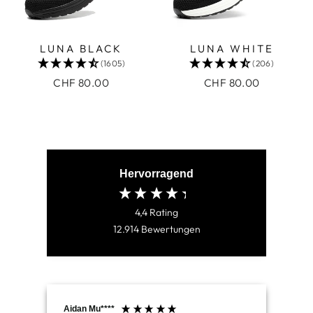
LUNA BLACK
LUNA WHITE
(1605)
(206)
CHF 80.00
CHF 80.00
Hervorragend
4,4
Rating
12.914
Bewertungen
Aidan Mu****
Jam