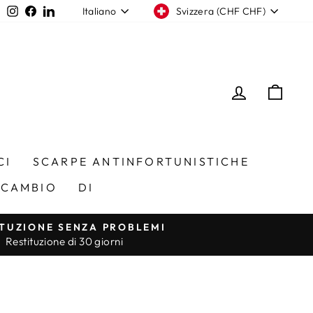
Valuta
Lingua
Instagram
Facebook
LinkedIn
Svizzera (CHF CHF)
Italiano
ACCEDI
CAR
CI
SCARPE ANTINFORTUNISTICHE
SCAMBIO
DI
ITUZIONE SENZA PROBLEMI
Restituzione di 30 giorni