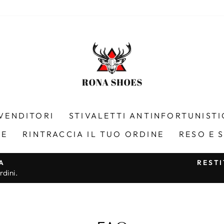
 VENDITORI
STIVALETTI ANTINFORTUNISTI
LE
RINTRACCIA IL TUO ORDINE
RESO E 
A
REST
rdini.
Metti
in
pausa
presentazione