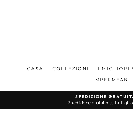
Vai
direttamente
ai
contenuti
CASA
COLLEZIONI
I MIGLIORI
IMPERMEABI
SPEDIZIONE GRATUIT
Spedizione gratuita su tutti gli o