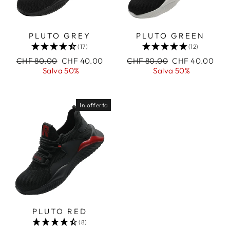
PLUTO GREY
PLUTO GREEN
(17)
(12)
Prezzo
CHF 80.00
Prezzo
CHF 40.00
Prezzo
CHF 80.00
Prezzo
CHF 40.00
di
Salva 50%
scontato
di
Salva 50%
scontato
listino
listino
In offerta
PLUTO RED
(8)