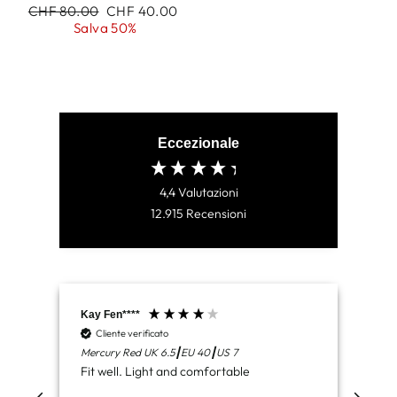
Prezzo
CHF 80.00
Prezzo
CHF 40.00
di
Salva 50%
scontato
listino
Eccezionale
4,4
Valutazioni
12.915
Recensioni
Kay Fen****
Aid
Cliente verificato
C
Mercury Red UK 6.5┃EU 40┃US 7
Lun
Fit well. Light and comfortable
Del
com