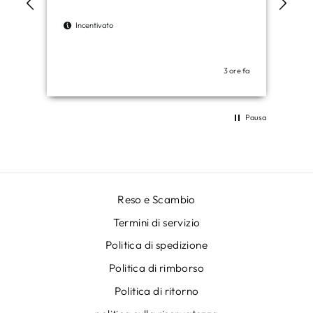
wor
Incentivato
I
3 ore fa
Pausa
Reso e Scambio
Termini di servizio
Politica di spedizione
Politica di rimborso
Politica di ritorno